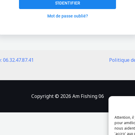
S'IDENTIFIER
Mot de passe oublié?
 06.32.47.87.41
Politique d
Copyright © 2026 Am Fishing 06
Attention, i
pour amélio
nous aident 
'accro' aux 